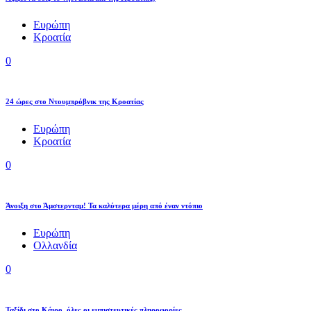
Ευρώπη
Κροατία
0
24 ώρες στο Ντουμπρόβνικ της Κροατίας
Ευρώπη
Κροατία
0
Άνοιξη στο Άμστερνταμ! Τα καλύτερα μέρη από έναν ντόπιο
Ευρώπη
Ολλανδία
0
Ταξίδι στο Κάιρο, όλες οι εμπιστευτικές πληροφορίες