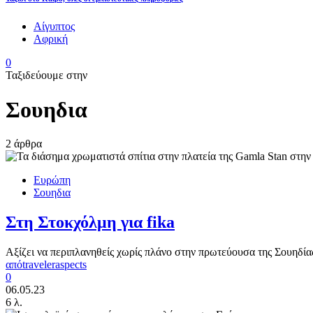
Αίγυπτος
Αφρική
0
Ταξιδεύουμε στην
Σουηδια
2 άρθρα
Ευρώπη
Σουηδια
Στη Στοκχόλμη για fika
Αξίζει να περιπλανηθείς χωρίς πλάνο στην πρωτεύουσα της Σουηδίας
από
traveleraspects
0
06.05.23
6 λ.