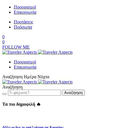
Προορισμοί
Επικοινωνία
Προτάσεις
Πρόσωπα
0
0
FOLLOW ME
Προορισμοί
Επικοινωνία
Αναζήτηση
Ημέρα
Νύχτα
Αναζήτηση
Αναζήτηση
Τα πιο δημοφιλή 🔥
Αξίζει να δεις το νησί Lokrum της Κροατίας;