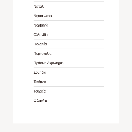
Νεπάλ
Νησιά Φερόε
Νορβηγία
Ολλανδία
Πολωνία
Πορτογαλία
Πράσινο Ακρωτήριο
Σουηδια
Τανζανία
Τουρκία
Φιλανδία