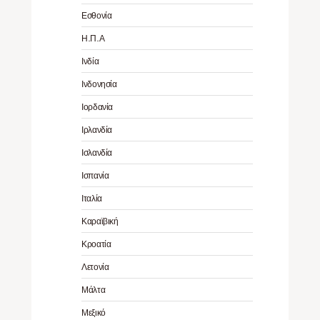
Εσθονία
Η.Π.Α
Ινδία
Ινδονησία
Ιορδανία
Ιρλανδία
Ισλανδία
Ισπανία
Ιταλία
Καραϊβική
Κροατία
Λετονία
Μάλτα
Μεξικό