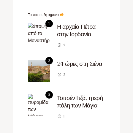
Τα πιο συζητημενα
Η αρχαία Πέτρα
στην Ιορδανία
2
24 ώρες στη Σιένα
2
Τσιτσέν Ιτζά, η ιερή
πόλη των Μάγια
1