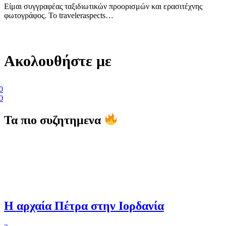
Είμαι συγγραφέας ταξιδιωτικών προορισμών και ερασιτέχνης
φωτογράφος. Το traveleraspects…
Ακολουθήστε με
0
0
Τα πιο συζητημενα
Η αρχαία Πέτρα στην Ιορδανία