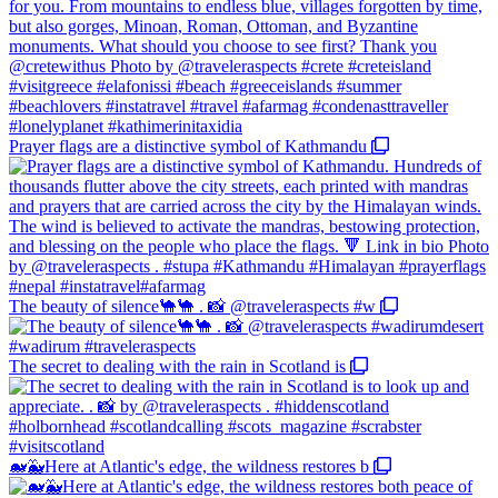
Prayer flags are a distinctive symbol of Kathmandu
The beauty of silence🐪🐪 . 📸 @traveleraspects #w
The secret to dealing with the rain in Scotland is
🐋🐳Here at Atlantic's edge, the wildness restores b