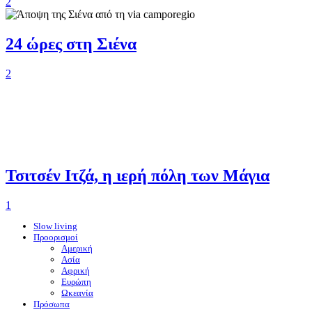
2
24 ώρες στη Σιένα
2
Τσιτσέν Ιτζά, η ιερή πόλη των Μάγια
1
Slow living
Προορισμοί
Αμερική
Ασία
Αφρική
Ευρώπη
Ωκεανία
Πρόσωπα