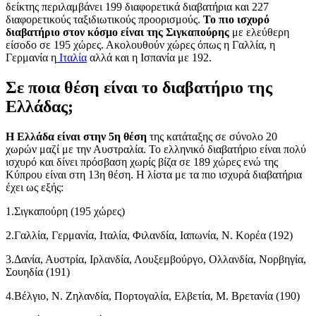
δείκτης περιλαμβάνει 199 διαφορετικά διαβατήρια και 227
διαφορετικούς ταξιδιωτικούς προορισμούς.
Το πιο ισχυρό
διαβατήριο στον κόσμο είναι της Σιγκαπούρης
με ελεύθερη
είσοδο σε 195 χώρες. Ακολουθούν χώρες όπως η Γαλλία, η
Γερμανία η
Ιταλία
αλλά και η Ισπανία με 192.
Σε ποια θέση είναι το διαβατήριο της
Ελλάδας;
Η Ελλάδα είναι στην 5η θέση
της κατάταξης σε σύνολο 20
χωρών μαζί με την Αυστραλία. Το ελληνικό διαβατήριο είναι πολύ
ισχυρό και δίνει πρόσβαση χωρίς βίζα σε 189 χώρες ενώ της
Κύπρου είναι στη 13η θέση. Η λίστα με τα πιο ισχυρά διαβατήρια
έχει ως εξής:
1.Σιγκαπούρη (195 χώρες)
2.Γαλλία, Γερμανία, Ιταλία, Φιλανδία, Ιαπωνία, Ν. Κορέα (192)
3.Δανία, Αυστρία, Ιρλανδία, Λουξεμβούργο, Ολλανδία, Νορβηγία,
Σουηδία (191)
4.Βέλγιο, Ν. Ζηλανδία, Πορτογαλία, Ελβετία, Μ. Βρετανία (190)