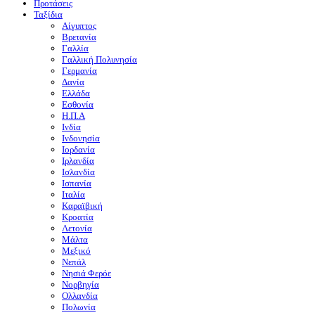
Προτάσεις
Ταξίδια
Αίγυπτος
Βρετανία
Γαλλία
Γαλλική Πολυνησία
Γερμανία
Δανία
Ελλάδα
Εσθονία
Η.Π.Α
Ινδία
Ινδονησία
Ιορδανία
Ιρλανδία
Ισλανδία
Ισπανία
Ιταλία
Καραϊβική
Κροατία
Λετονία
Μάλτα
Μεξικό
Νεπάλ
Νησιά Φερόε
Νορβηγία
Ολλανδία
Πολωνία