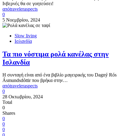
Ινβερνές θα σε γοητεύσει!
από
traveleraspects
0
5 Νοεμβρίου, 2024
Slow living
Ισλανδία
Τα πιο νόστιμα ρολά κανέλας στην
Ισλανδία
Η συνταγή είναι από ένα βιβλίο μαγειρικής του Dagný Rós
Ásmundsdóttir που βρήκα στην…
από
traveleraspects
0
28 Οκτωβρίου, 2024
Total
0
Shares
0
0
0
0