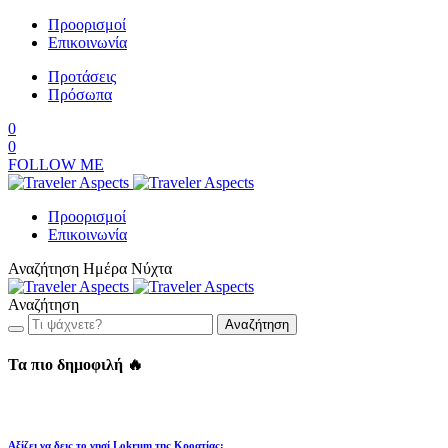
Προορισμοί
Επικοινωνία
Προτάσεις
Πρόσωπα
0
0
FOLLOW ME
Προορισμοί
Επικοινωνία
Αναζήτηση
Ημέρα
Νύχτα
Αναζήτηση
Αναζήτηση
Τα πιο δημοφιλή 🔥
Αξίζει να δεις το νησί Lokrum της Κροατίας;