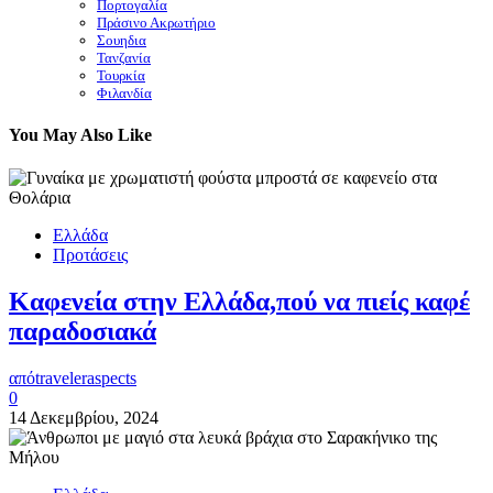
Πορτογαλία
Πράσινο Ακρωτήριο
Σουηδια
Τανζανία
Τουρκία
Φιλανδία
You May Also Like
Ελλάδα
Προτάσεις
Καφενεία στην Ελλάδα,πού να πιείς καφέ
παραδοσιακά
από
traveleraspects
0
14 Δεκεμβρίου, 2024