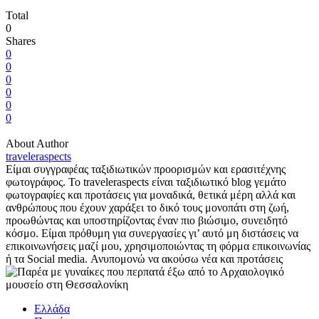
Total
0
Shares
0
0
0
0
0
0
About Author
traveleraspects
Είμαι συγγραφέας ταξιδιωτικών προορισμών και ερασιτέχνης
φωτογράφος. Το traveleraspects είναι ταξιδιωτικό blog γεμάτο
φωτογραφίες και προτάσεις για μοναδικά, θετικά μέρη αλλά και
ανθρώπους που έχουν χαράξει το δικό τους μονοπάτι στη ζωή,
προωθώντας και υποστηρίζοντας έναν πιο βιώσιμο, συνειδητό
κόσμο. Είμαι πρόθυμη για συνεργασίες γι’ αυτό μη διστάσεις να
επικοινωνήσεις μαζί μου, χρησιμοποιώντας τη φόρμα επικοινωνίας
ή τα Social media. Ανυπομονώ να ακούσω νέα και προτάσεις
Ελλάδα