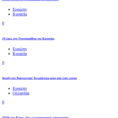
Ευρώπη
Κροατία
0
24 ώρες στο Ντουμπρόβνικ της Κροατίας
Ευρώπη
Κροατία
0
Άνοιξη στο Άμστερνταμ! Τα καλύτερα μέρη από έναν ντόπιο
Ευρώπη
Ολλανδία
0
Ταξίδι στο Κάιρο, όλες οι εμπιστευτικές πληροφορίες