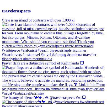
traveleraspects
Crete is an island of contrasts with over 1.000 ki
Prayer flags are a distinctive symbol of Kathmandu
The beauty of silence🐪🐪 . 📸 @traveleraspects #w