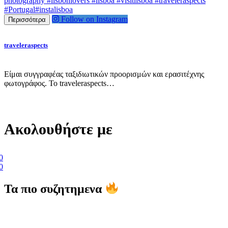
Follow on Instagram
Περισσότερα
traveleraspects
Είμαι συγγραφέας ταξιδιωτικών προορισμών και ερασιτέχνης
φωτογράφος. Το traveleraspects…
Ακολουθήστε με
0
0
Τα πιο συζητημενα