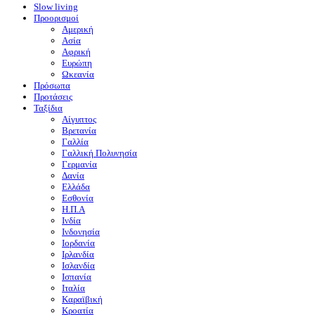
Slow living
Προορισμοί
Αμερική
Ασία
Αφρική
Ευρώπη
Ωκεανία
Πρόσωπα
Προτάσεις
Ταξίδια
Αίγυπτος
Βρετανία
Γαλλία
Γαλλική Πολυνησία
Γερμανία
Δανία
Ελλάδα
Εσθονία
Η.Π.Α
Ινδία
Ινδονησία
Ιορδανία
Ιρλανδία
Ισλανδία
Ισπανία
Ιταλία
Καραϊβική
Κροατία