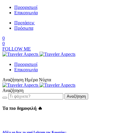
Προορισμοί
Επικοινωνία
Προτάσεις
Πρόσωπα
0
0
FOLLOW ME
Προορισμοί
Επικοινωνία
Αναζήτηση
Ημέρα
Νύχτα
Αναζήτηση
Αναζήτηση
Τα πιο δημοφιλή 🔥
Αξίζει να δεις το νησί Lokrum της Κροατίας;