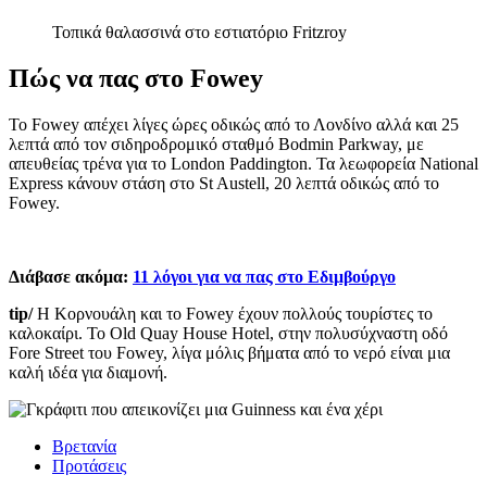
Τοπικά θαλασσινά στο εστιατόριο Fritzroy
Πώς να πας στο Fowey
Το Fowey απέχει λίγες ώρες οδικώς από το Λονδίνο αλλά και 25
λεπτά από τον σιδηροδρομικό σταθμό Bodmin Parkway, με
απευθείας τρένα για το London Paddington. Τα λεωφορεία National
Express κάνουν στάση στο St Austell, 20 λεπτά οδικώς από το
Fowey.
Διάβασε ακόμα:
11 λόγοι για να πας στο Εδιμβούργο
tip/
Η Κορνουάλη και το Fowey έχουν πολλούς τουρίστες το
καλοκαίρι. Το Old Quay House Hotel, στην πολυσύχναστη οδό
Fore Street του Fowey, λίγα μόλις βήματα από το νερό είναι μια
καλή ιδέα για διαμονή.
Βρετανία
Προτάσεις