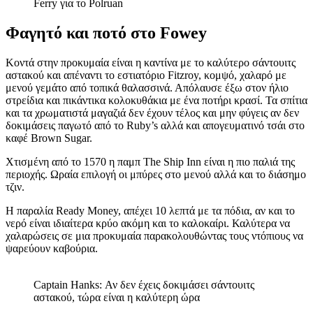
Ferry για το Polruan
Φαγητό και ποτό στο Fowey
Κοντά στην προκυμαία είναι η καντίνα με το καλύτερο σάντουιτς
αστακού και απέναντι το εστιατόριο Fitzroy, κομψό, χαλαρό με
μενού γεμάτο από τοπικά θαλασσινά. Απόλαυσε έξω στον ήλιο
στρείδια και πικάντικα κολοκυθάκια με ένα ποτήρι κρασί. Τα σπίτια
και τα χρωματιστά μαγαζιά δεν έχουν τέλος και μην φύγεις αν δεν
δοκιμάσεις παγωτό από το Ruby’s αλλά και απογευματινό τσάι στο
καφέ Brown Sugar.
Χτισμένη από το 1570 η παμπ The Ship Inn είναι η πιο παλιά της
περιοχής. Ωραία επιλογή οι μπύρες στο μενού αλλά και το διάσημο
τζιν.
H παραλία Ready Money, απέχει 10 λεπτά με τα πόδια, αν και το
νερό είναι ιδιαίτερα κρύο ακόμη και το καλοκαίρι. Καλύτερα να
χαλαρώσεις σε μια προκυμαία παρακολουθώντας τους ντόπιους να
ψαρεύουν καβούρια.
Captain Hanks: Αν δεν έχεις δοκιμάσει σάντουιτς
αστακού, τώρα είναι η καλύτερη ώρα