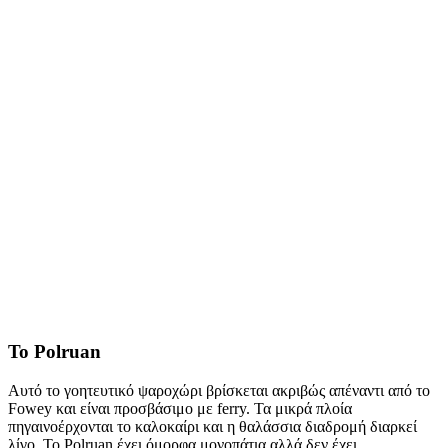
Το Polruan
Αυτό το γοητευτικό ψαροχώρι βρίσκεται ακριβώς απέναντι από το
Fowey και είναι προσβάσιμο με ferry. Τα μικρά πλοία
πηγαινοέρχονται το καλοκαίρι και η θαλάσσια διαδρομή διαρκεί
λίγο. Το Polruan έχει όμορφα μονοπάτια αλλά δεν έχει