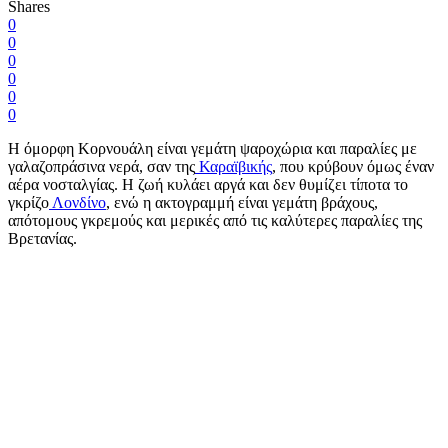
Shares
0
0
0
0
0
0
Η όμορφη Κορνουάλη είναι γεμάτη ψαροχώρια και παραλίες με
γαλαζοπράσινα νερά, σαν της
Καραϊβικής
, που κρύβουν όμως έναν ​​
αέρα νοσταλγίας. Η ζωή κυλάει αργά και δεν θυμίζει τίποτα το
γκρίζο
Λονδίνο
, ενώ η ακτογραμμή είναι γεμάτη βράχους,
απότομους γκρεμούς και μερικές από τις καλύτερες παραλίες της
Βρετανίας.