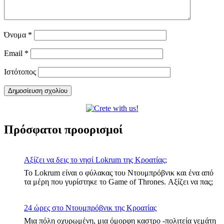
Όνομα
*
Email
*
Ιστότοπος
Πρόσφατοι προορισμοί
Αξίζει να δεις το νησί Lokrum της Κροατίας;
Το Lokrum είναι ο φύλακας του Ντουμπρόβνικ και ένα από
τα μέρη που γυρίστηκε το Game of Thrones. Αξίζει να πας;
24 ώρες στο Ντουμπρόβνικ της Κροατίας
Μια πόλη οχυρωμένη, μια όμορφη καστρο -πολιτεία γεμάτη