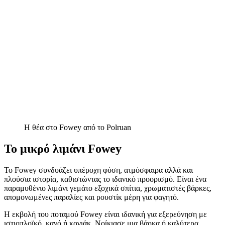
Η θέα στο Fowey από το Polruan
Το μικρό λιμάνι Fowey
Το Fowey συνδυάζει υπέροχη φύση, ατμόσφαιρα αλλά και
πλούσια ιστορία, καθιστώντας το ιδανικό προορισμό. Είναι ένα
παραμυθένιο λιμάνι γεμάτο εξοχικά σπίτια, χρωματιστές βάρκες,
απομονωμένες παραλίες και ρουστίκ μέρη για φαγητό.
Η εκβολή του ποταμού Fowey είναι ιδανική για εξερεύνηση με
ιστιοπλοϊκό, κανό ή καγιάκ. Νοίκιασε μια βάρκα ή καλύτερα