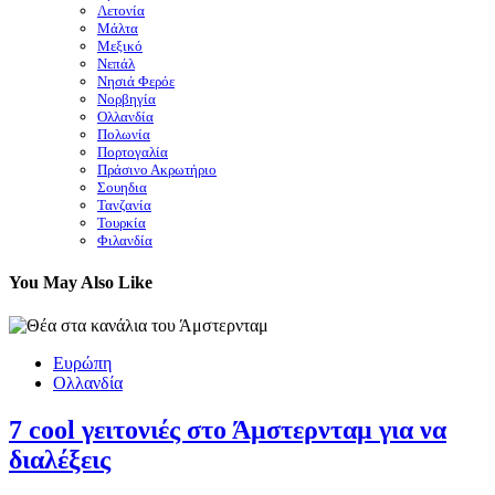
Λετονία
Μάλτα
Μεξικό
Νεπάλ
Νησιά Φερόε
Νορβηγία
Ολλανδία
Πολωνία
Πορτογαλία
Πράσινο Ακρωτήριο
Σουηδια
Τανζανία
Τουρκία
Φιλανδία
You May Also Like
Ευρώπη
Ολλανδία
7 cool γειτονιές στο Άμστερνταμ για να
διαλέξεις