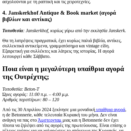
ασχολούνται με τη ραπτική και τις χειροτεχνίες.
4.
Janskerkhof Antique & Book market (αγορά
βιβλίων και αντίκας
)
Τοποθεσία
: Janskerkhof, κυρίως γύρω από την εκκλησία Janskerk.
Θα τη λατρέψεις πραγματικά, έχει κυρίως παλιά βιβλία, αντίκες,
συλλεκτικά αντικείμενα, γραμματόσημα και vintage είδη.
Εξαιρετική για συλλέκτες και λάτρεις της ιστορίας. Η αγορά
λειτουργεί κάθε Σάββατο.
Ποια είναι η μεγαλύτερη υπαίθρια αγορά
της Ουτρέχτης;
Τοποθεσία: Beton-T
Ώρες αγοράς: 11:00 π.μ. – 4:00 μ.μ.
Αριθμός περιπτέρων: 80 – 120
Από τις 30 Απριλίου 2024 ξεκίνησε μια μοναδική
υπαίθρια αγορά
,
η de Betonnerie, κάθε τελευταία Κυριακή του μήνα. Δεν είναι
ανάγκη να πας στο
Άμστερνταμ
μιας και η Betonnerie δεν έχει
τίποτα να ζηλέψει από τις αγορές της πρωτεύουσας. Είναι επίσης ο
τέλειος τρόπος για να χαλαρώσεις το απόγευμα της Κυριακής, να