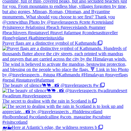
Prayer flags are a distinctive symbol of Kathmandu
The beauty of silence🐪🐪 . 📸 @traveleraspects #w
The secret to dealing with the rain in Scotland is
🐋🐳Here at Atlantic's edge, the wildness restores b