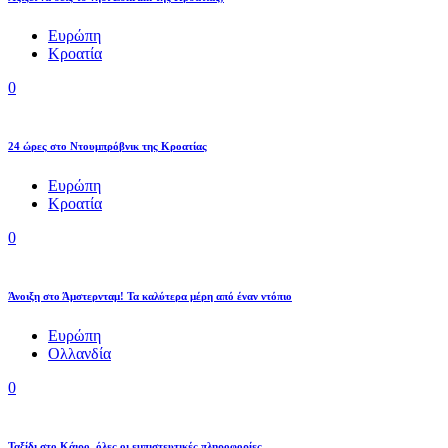
Ευρώπη
Κροατία
0
24 ώρες στο Ντουμπρόβνικ της Κροατίας
Ευρώπη
Κροατία
0
Άνοιξη στο Άμστερνταμ! Τα καλύτερα μέρη από έναν ντόπιο
Ευρώπη
Ολλανδία
0
Ταξίδι στο Κάιρο, όλες οι εμπιστευτικές πληροφορίες