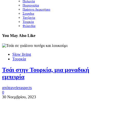
Πολωνία
Πορτογαλία
Πράσινο Ακρωτήριο
Σουηδια
Τανζανία
Τουρκία
Φιλανδία
You May Also Like
Slow living
Τουρκία
Τσάι στην Τουρκία, μια μοναδική
εμπειρία
από
traveleraspects
0
30 Νοεμβρίου, 2023