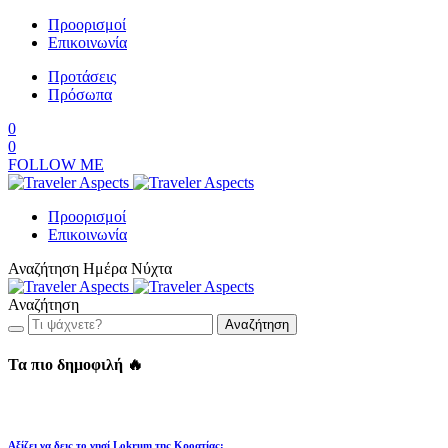
Προορισμοί
Επικοινωνία
Προτάσεις
Πρόσωπα
0
0
FOLLOW ME
Προορισμοί
Επικοινωνία
Αναζήτηση
Ημέρα
Νύχτα
Αναζήτηση
Αναζήτηση
Τα πιο δημοφιλή 🔥
Αξίζει να δεις το νησί Lokrum της Κροατίας;