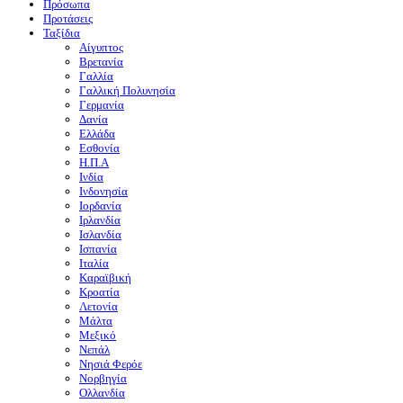
Πρόσωπα
Προτάσεις
Ταξίδια
Αίγυπτος
Βρετανία
Γαλλία
Γαλλική Πολυνησία
Γερμανία
Δανία
Ελλάδα
Εσθονία
Η.Π.Α
Ινδία
Ινδονησία
Ιορδανία
Ιρλανδία
Ισλανδία
Ισπανία
Ιταλία
Καραϊβική
Κροατία
Λετονία
Μάλτα
Μεξικό
Νεπάλ
Νησιά Φερόε
Νορβηγία
Ολλανδία