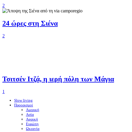
2
24 ώρες στη Σιένα
2
Τσιτσέν Ιτζά, η ιερή πόλη των Μάγια
1
Slow living
Προορισμοί
Αμερική
Ασία
Αφρική
Ευρώπη
Ωκεανία