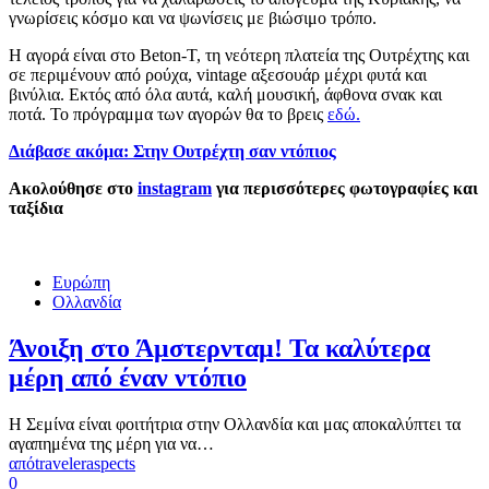
γνωρίσεις κόσμο και να ψωνίσεις με βιώσιμο τρόπο.
Η αγορά είναι στο Beton-T, τη νεότερη πλατεία της Ουτρέχτης και
σε περιμένουν από ρούχα, vintage αξεσουάρ μέχρι φυτά και
βινύλια. Εκτός από όλα αυτά, καλή μουσική, άφθονα σνακ και
ποτά. Το πρόγραμμα των αγορών θα το βρεις
εδώ.
Διάβασε ακόμα: Στην Ουτρέχτη σαν ντόπιος
Ακολούθησε στο
instagram
για περισσότερες φωτογραφίες και
ταξίδια
Ευρώπη
Ολλανδία
Άνοιξη στο Άμστερνταμ! Τα καλύτερα
μέρη από έναν ντόπιο
Η Σεμίνα είναι φοιτήτρια στην Ολλανδία και μας αποκαλύπτει τα
αγαπημένα της μέρη για να…
από
traveleraspects
0