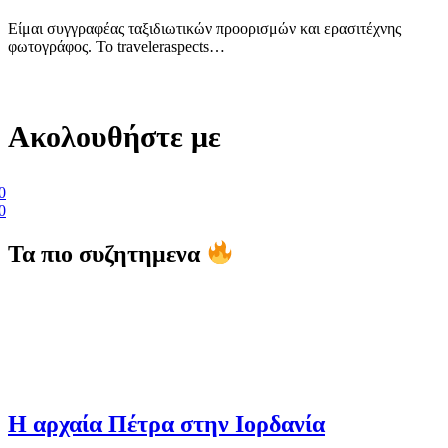
Είμαι συγγραφέας ταξιδιωτικών προορισμών και ερασιτέχνης
φωτογράφος. Το traveleraspects…
Ακολουθήστε με
0
0
Τα πιο συζητημενα
Η αρχαία Πέτρα στην Ιορδανία