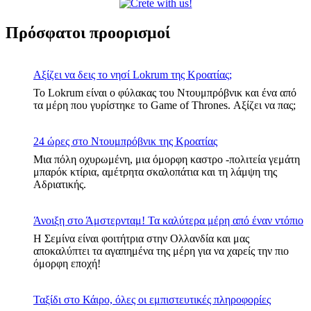
Πρόσφατοι προορισμοί
Αξίζει να δεις το νησί Lokrum της Κροατίας;
Το Lokrum είναι ο φύλακας του Ντουμπρόβνικ και ένα από
τα μέρη που γυρίστηκε το Game of Thrones. Αξίζει να πας;
24 ώρες στο Ντουμπρόβνικ της Κροατίας
Μια πόλη οχυρωμένη, μια όμορφη καστρο -πολιτεία γεμάτη
μπαρόκ κτίρια, αμέτρητα σκαλοπάτια και τη λάμψη της
Αδριατικής.
Άνοιξη στο Άμστερνταμ! Τα καλύτερα μέρη από έναν ντόπιο
Η Σεμίνα είναι φοιτήτρια στην Ολλανδία και μας
αποκαλύπτει τα αγαπημένα της μέρη για να χαρείς την πιο
όμορφη εποχή!
Ταξίδι στο Κάιρο, όλες οι εμπιστευτικές πληροφορίες