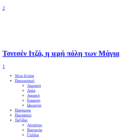
2
Τσιτσέν Ιτζά, η ιερή πόλη των Μάγια
1
Slow living
Προορισμοί
Αμερική
Ασία
Αφρική
Ευρώπη
Ωκεανία
Πρόσωπα
Προτάσεις
Ταξίδια
Αίγυπτος
Βρετανία
Γαλλία