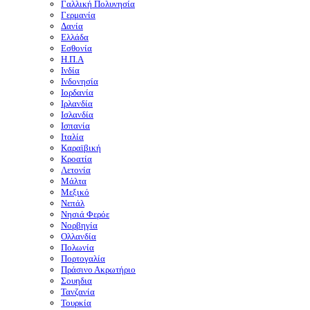
Γαλλική Πολυνησία
Γερμανία
Δανία
Ελλάδα
Εσθονία
Η.Π.Α
Ινδία
Ινδονησία
Ιορδανία
Ιρλανδία
Ισλανδία
Ισπανία
Ιταλία
Καραϊβική
Κροατία
Λετονία
Μάλτα
Μεξικό
Νεπάλ
Νησιά Φερόε
Νορβηγία
Ολλανδία
Πολωνία
Πορτογαλία
Πράσινο Ακρωτήριο
Σουηδια
Τανζανία
Τουρκία