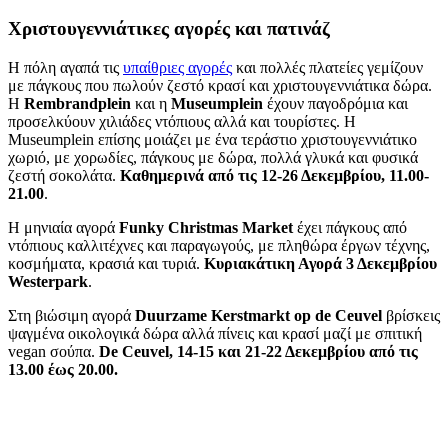
Χριστουγεννιάτικες αγορές και πατινάζ
Η πόλη αγαπά τις
υπαίθριες αγορές
και πολλές πλατείες γεμίζουν
με πάγκους που πωλούν ζεστό κρασί και χριστουγεννιάτικα δώρα.
H
Rembrandplein
και η
Museumplein
έχουν παγοδρόμια και
προσελκύουν χιλιάδες ντόπιους αλλά και τουρίστες. Η
Museumplein επίσης μοιάζει με ένα τεράστιο χριστουγεννιάτικο
χωριό, με χορωδίες, πάγκους με δώρα, πολλά γλυκά και φυσικά
ζεστή σοκολάτα.
Καθημερινά από τις 12-26 Δεκεμβρίου, 11.00-
21.00
.
Η μηνιαία αγορά
Funky Christmas Market
έχει πάγκους από
ντόπιους καλλιτέχνες και παραγωγούς, με πληθώρα έργων τέχνης,
κοσμήματα, κρασιά και τυριά.
Κυριακάτικη Αγορά 3 Δεκεμβρίου
Westerpark
.
Στη βιώσιμη αγορά
Duurzame Kerstmarkt op de Ceuvel
βρίσκεις
ψαγμένα οικολογικά δώρα αλλά πίνεις και κρασί μαζί με σπιτική
vegan σούπα.
De Ceuvel, 14-15 και 21-22 Δεκεμβρίου από τις
13.00 έως 20.00.