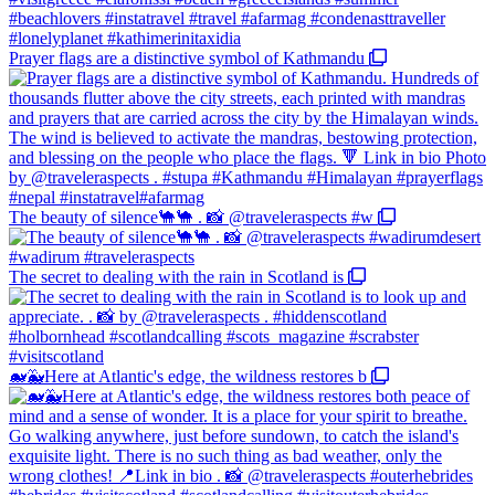
Prayer flags are a distinctive symbol of Kathmandu
The beauty of silence🐪🐪 . 📸 @traveleraspects #w
The secret to dealing with the rain in Scotland is
🐋🐳Here at Atlantic's edge, the wildness restores b