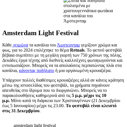
Amsterdam Light Festival
Κάθε
χειμώνα
τα κανάλια του
Άμστερνταμ
γεμίζουν χρώμα και
φως, για το 2024 επιλέχτηκε το θέμα
Retuals
. Το φετινό φεστιβάλ
βέβαια συμπίπτει με τη μεγάλη γιορτή των 750 χρόνων της πόλης.
Δεκάδες έργα τέχνης από διεθνείς καλλιτέχνες φωταγωγούνται και
εντυπωσιάζουν. Μπορείς να τα απολαύσεις περπατώντας πλάι στα
κανάλια,
κάνοντας ποδήλατο
ή μια οργανωμένη κρουαζιέρα.
Υπάρχουν πολλές διαθέσιμες κρουαζιέρες αλλά αν κάνεις κράτηση
μέσω της ιστοσελίδας του φεστιβάλ, τα χρήματα πηγαίνουν
απευθείας στο ίδρυμα που το διοργανώνει. Μπορείς να το
παρακολουθήσεις καθημερινά από τις
5 μ.μ. μέχρι τις 10
μ.μ.
Μόνο κατά τη διάρκεια των Χριστουγέννων (21 Δεκεμβρίου
έως 5 Ιανουαρίου) μέχρι τις 23.00.
Το
φεστιβάλ είναι κλειστό
στις 31 Δεκεμβρίου
.
amsterdam light festival