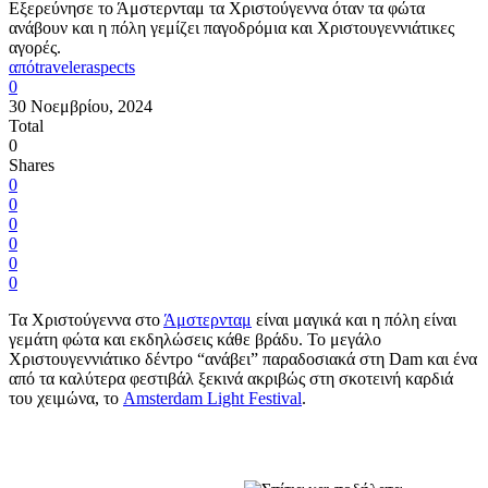
Εξερεύνησε το Άμστερνταμ τα Χριστούγεννα όταν τα φώτα
ανάβουν και η πόλη γεμίζει παγοδρόμια και Χριστουγεννιάτικες
αγορές.
από
traveleraspects
0
30 Νοεμβρίου, 2024
Total
0
Shares
0
0
0
0
0
0
Τα Χριστούγεννα στο
Άμστερνταμ
είναι μαγικά και η πόλη είναι
γεμάτη φώτα και εκδηλώσεις κάθε βράδυ. Το μεγάλο
Χριστουγεννιάτικο δέντρο “ανάβει” παραδοσιακά στη Dam και ένα
από τα καλύτερα φεστιβάλ ξεκινά ακριβώς στη σκοτεινή καρδιά
του χειμώνα, το
Amsterdam Light Festival
.