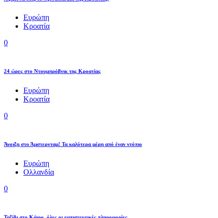
Ευρώπη
Κροατία
0
24 ώρες στο Ντουμπρόβνικ της Κροατίας
Ευρώπη
Κροατία
0
Άνοιξη στο Άμστερνταμ! Τα καλύτερα μέρη από έναν ντόπιο
Ευρώπη
Ολλανδία
0
Ταξίδι στο Κάιρο, όλες οι εμπιστευτικές πληροφορίες