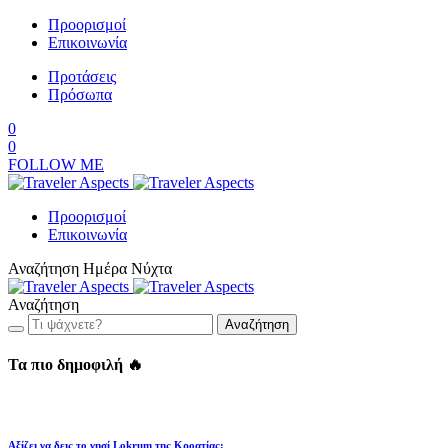
Προορισμοί
Επικοινωνία
Προτάσεις
Πρόσωπα
0
0
FOLLOW ME
Προορισμοί
Επικοινωνία
Αναζήτηση
Ημέρα
Νύχτα
Αναζήτηση
Αναζήτηση
Τα πιο δημοφιλή 🔥
Αξίζει να δεις το νησί Lokrum της Κροατίας;