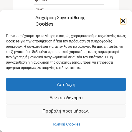
Γαλλία
Διαχείριση Συγκατάθεσης
Γαλλική Πολυνησία
Cookies
Γερμανία
Για να παρέχουμε την καλύτερη εμπειρία, χρησιμοποιούμε τεχνολογίες όπως
Δανία
cookies για την αποθήκευση ή/και την πρόσβαση σε πληροφορίες
συσκευών. Η συγκατάθεση για τις εν λόγω τεχνολογίες θα μας επιτρέψει να
Ελλάδα
επεξεργαστούμε δεδομένα προσωπικού χαρακτήρα, όπως συμπεριφορά
Εσθονία
περιήγησης ή μοναδικά αναγνωριστικά σε αυτόν τον ιστότοπο. Η μη
συγκατάθεση ή η ανάκληση της συγκατάθεσης, μπορεί να επηρεάσει
Η.Π.Α
αρνητικά ορισμένες λειτουργίες και δυνατότητες.
Ινδία
Αποδοχή
Ινδονησία
Ιορδανία
Δεν αποδέχομαι
Ιρλανδία
Προβολή προτιμήσεων
Ισλανδία
Ισπανία
Πολιτική Cookies
Ιταλία