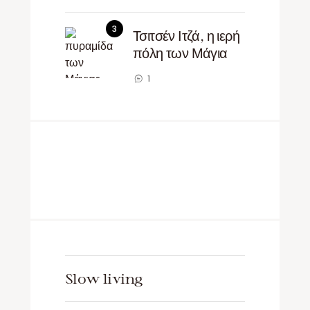
Τσιτσέν Ιτζά, η ιερή
πόλη των Μάγια
1
Slow living