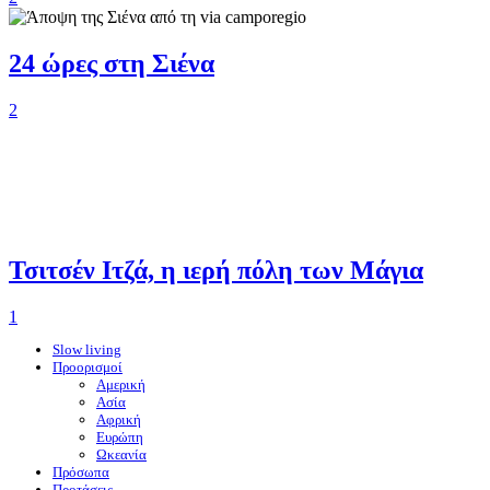
24 ώρες στη Σιένα
2
Τσιτσέν Ιτζά, η ιερή πόλη των Μάγια
1
Slow living
Προορισμοί
Αμερική
Ασία
Αφρική
Ευρώπη
Ωκεανία
Πρόσωπα
Προτάσεις