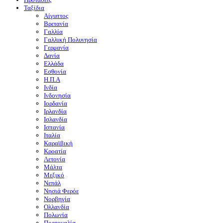
Ταξίδια
Αίγυπτος
Βρετανία
Γαλλία
Γαλλική Πολυνησία
Γερμανία
Δανία
Ελλάδα
Εσθονία
Η.Π.Α
Ινδία
Ινδονησία
Ιορδανία
Ιρλανδία
Ισλανδία
Ισπανία
Ιταλία
Καραϊβική
Κροατία
Λετονία
Μάλτα
Μεξικό
Νεπάλ
Νησιά Φερόε
Νορβηγία
Ολλανδία
Πολωνία
Πορτογαλία