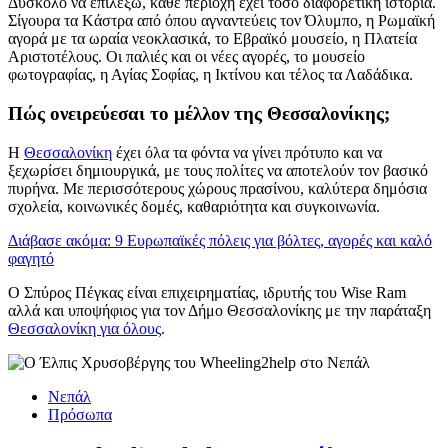
Δύσκολο να επιλέξω, κάθε περιοχή έχει τόσο διαφορετική ιστορία.
Σίγουρα τα Kάστρα από όπου αγναντεύεις τον Όλυμπο, η Ρωμαϊκή
αγορά με τα ωραία νεοκλασικά, το Εβραϊκό μουσείο, η Πλατεία
Αριστοτέλους. Οι παλιές και οι νέες αγορές, το μουσείο
φωτογραφίας, η Αγίας Σοφίας, η Ικτίνου και τέλος τα Λαδάδικα.
Πώς ονειρεύεσαι το μέλλον της Θεσσαλονίκης;
Η
Θεσσαλονίκη
έχει όλα τα φόντα να γίνει πρότυπο και να
ξεχωρίσει δημιουργικά, με τους πολίτες να αποτελούν τον βασικό
πυρήνα. Με περισσότερους χώρους πρασίνου, καλύτερα δημόσια
σχολεία, κοινωνικές δομές, καθαριότητα και συγκοινωνία.
Διάβασε ακόμα: 9 Ευρωπαϊκές πόλεις για βόλτες, αγορές και καλό
φαγητό
Ο Σπύρος Πέγκας είναι επιχειρηματίας, ιδρυτής του Wise Ram
αλλά και υποψήφιος για τον Δήμο Θεσσαλονίκης με την παράταξη
Θεσσαλονίκη για όλους
.
Νεπάλ
Πρόσωπα