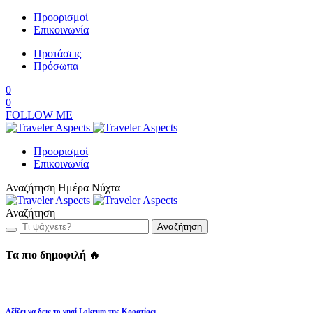
Προορισμοί
Επικοινωνία
Προτάσεις
Πρόσωπα
0
0
FOLLOW ME
Προορισμοί
Επικοινωνία
Αναζήτηση
Ημέρα
Νύχτα
Αναζήτηση
Αναζήτηση
Τα πιο δημοφιλή 🔥
Αξίζει να δεις το νησί Lokrum της Κροατίας;