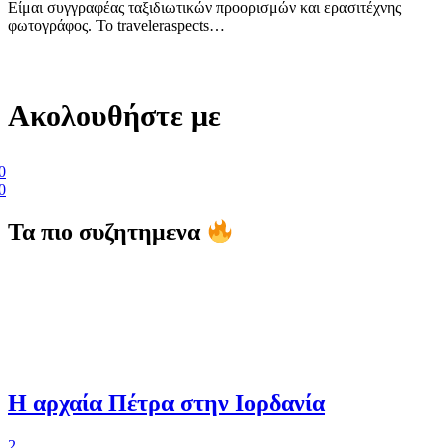
Είμαι συγγραφέας ταξιδιωτικών προορισμών και ερασιτέχνης
φωτογράφος. Το traveleraspects…
Ακολουθήστε με
0
0
Τα πιο συζητημενα
Η αρχαία Πέτρα στην Ιορδανία
2