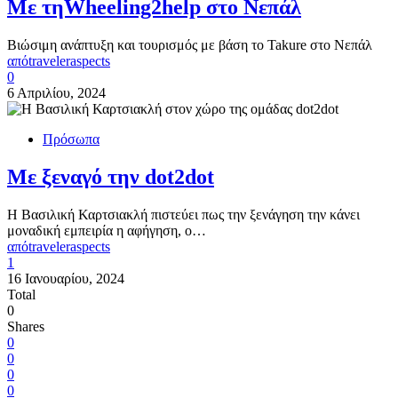
Με τηWheeling2help στο Νεπάλ
Βιώσιμη ανάπτυξη και τουρισμός με βάση το Takure στο Νεπάλ
από
traveleraspects
0
6 Απριλίου, 2024
Πρόσωπα
Με ξεναγό την dot2dot
Η Βασιλική Καρτσιακλή πιστεύει πως την ξενάγηση την κάνει
μοναδική εμπειρία η αφήγηση, ο…
από
traveleraspects
1
16 Ιανουαρίου, 2024
Total
0
Shares
0
0
0
0