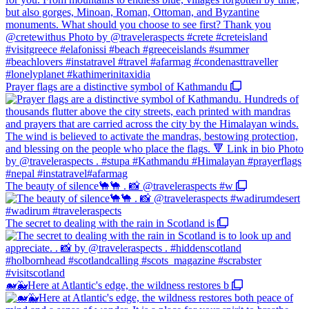
Prayer flags are a distinctive symbol of Kathmandu
The beauty of silence🐪🐪 . 📸 @traveleraspects #w
The secret to dealing with the rain in Scotland is
🐋🐳Here at Atlantic's edge, the wildness restores b