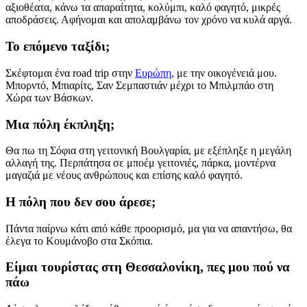
αξιοθέατα, κάνω τα απαραίτητα, κολύμπι, καλό φαγητό, μικρές
αποδράσεις. Αφήνομαι και απολαμβάνω τον χρόνο να κυλά αργά.
Το επόμενο ταξίδι;
Σκέφτομαι ένα road trip στην
Ευρώπη
, με την οικογένειά μου.
Μπορντό, Μπιαρίτς, Σαν Σεμπαστιάν μέχρι το Μπιλμπάο στη
Χώρα των Βάσκων.
Μια πόλη έκπληξη;
Θα πω τη Σόφια στη γειτονική Βουλγαρία, με εξέπληξε η μεγάλη
αλλαγή της. Περπάτησα σε μποέμ γειτονιές, πάρκα, μοντέρνα
μαγαζιά με νέους ανθρώπους και επίσης καλό φαγητό.
Η πόλη που δεν σου άρεσε;
Πάντα παίρνω κάτι από κάθε προορισμό, μα για να απαντήσω, θα
έλεγα το Κουμάνοβο στα Σκόπια.
Είμαι τουρίστας στη Θεσσαλονίκη, πες μου πού να
πάω