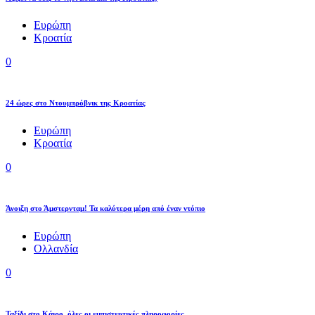
Ευρώπη
Κροατία
0
24 ώρες στο Ντουμπρόβνικ της Κροατίας
Ευρώπη
Κροατία
0
Άνοιξη στο Άμστερνταμ! Τα καλύτερα μέρη από έναν ντόπιο
Ευρώπη
Ολλανδία
0
Ταξίδι στο Κάιρο, όλες οι εμπιστευτικές πληροφορίες