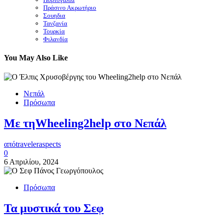
Πράσινο Ακρωτήριο
Σουηδια
Τανζανία
Τουρκία
Φιλανδία
You May Also Like
Νεπάλ
Πρόσωπα
Με τηWheeling2help στο Νεπάλ
από
traveleraspects
0
6 Απριλίου, 2024
Πρόσωπα
Τα μυστικά του Σεφ