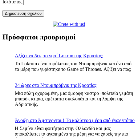
Ιστότοπος
Πρόσφατοι προορισμοί
Αξίζει να δεις το νησί Lokrum της Κροατίας;
Το Lokrum είναι ο φύλακας του Ντουμπρόβνικ και ένα από
τα μέρη που γυρίστηκε το Game of Thrones. Αξίζει να πας;
24 ώρες στο Ντουμπρόβνικ της Κροατίας
Μια πόλη οχυρωμένη, μια όμορφη καστρο -πολιτεία γεμάτη
μπαρόκ κτίρια, αμέτρητα σκαλοπάτια και τη λάμψη της
Αδριατικής.
Άνοιξη στο Άμστερνταμ! Τα καλύτερα μέρη από έναν ντόπιο
Η Σεμίνα είναι φοιτήτρια στην Ολλανδία και μας
αποκαλύπτει τα αγαπημένα της μέρη για να χαρείς την πιο