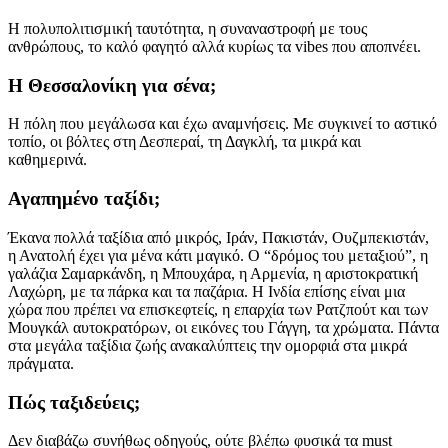
Η πολυπολιτισμική ταυτότητα, η συναναστροφή με τους
ανθρώπους, το καλό φαγητό αλλά κυρίως τα vibes που αποπνέει.
Η Θεσσαλονίκη για σένα;
Η πόλη που μεγάλωσα και έχω αναμνήσεις. Με συγκινεί το αστικό
τοπίο, οι βόλτες στη Δεσπεραί, τη Δαγκλή, τα μικρά και
καθημερινά.
Αγαπημένο ταξίδι;
Έκανα πολλά ταξίδια από μικρός, Ιράν, Πακιστάν, Ουζμπεκιστάν,
η Ανατολή έχει για μένα κάτι μαγικό. Ο “δρόμος του μεταξιού”, η
γαλάζια Σαμαρκάνδη, η Μπουχάρα, η Αρμενία, η αριστοκρατική
Λαχώρη, με τα πάρκα και τα παζάρια. Η Ινδία επίσης είναι μια
χώρα που πρέπει να επισκεφτείς, η επαρχία των Ρατζπούτ και των
Μουγκάλ αυτοκρατόρων, οι εικόνες του Γάγγη, τα χρώματα. Πάντα
στα μεγάλα ταξίδια ζωής ανακαλύπτεις την ομορφιά στα μικρά
πράγματα.
Πώς ταξιδεύεις;
Δεν διαβάζω συνήθως οδηγούς, ούτε βλέπω φυσικά τα must