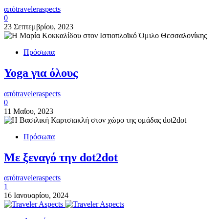
από
traveleraspects
0
23 Σεπτεμβρίου, 2023
Πρόσωπα
Yoga για όλους
από
traveleraspects
0
11 Μαΐου, 2023
Πρόσωπα
Με ξεναγό την dot2dot
από
traveleraspects
1
16 Ιανουαρίου, 2024